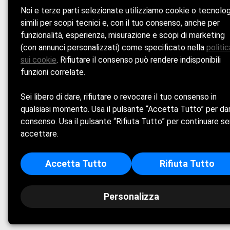
Noi e terze parti selezionate utilizziamo cookie o tecnolo
HOM
simili per scopi tecnici e, con il tuo consenso, anche per
funzionalità, esperienza, misurazione e scopi di marketing
(con annunci personalizzati) come specificato nella
politic
Veniteci 
sui cookie
. Rifiutare il consenso può rendere indisponibili
funzioni correlate.
Sei libero di dare, rifiutare o revocare il tuo consenso in
Cookie Policy
qualsiasi momento. Usa il pulsante “Accetta Tutto” per dar
consenso. Usa il pulsante “Rifiuta Tutto” per continuare s
Privacy Policy
accettare.
Accetta Tutto
Rifiuta Tutto
REGAZZOLI E MANGANONI S.
Iscritta al regist
Personalizza