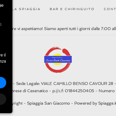
gie
E
LA SPIAGGIA
BAR E CHIRINGUITO
CONT
a
a trovare vi aspettiamo! Siamo aperti tutti i giorni dalle 7:00 a
e il
enza
N.C. - Sede Legale: VIALE CAMILLO BENSO CAVOUR 28 
ro delle imprese di Cesenatico - p.i/c.f: 01844250405 - Nume
© Copyright - Spiaggia San Giacomo - Powered by
Spiagge.i