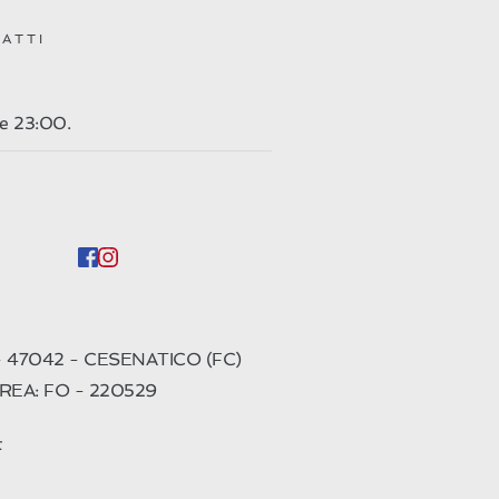
ATTI
lle 23:00.
- 47042 - CESENATICO (FC)
ro REA: FO - 220529
t